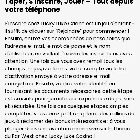
Taper, S'inscrire, Jouer – Tout depuis
votre téléphone
S'inscrire chez Lucky Luke Casino est un jeu d'enfant -
il suffit de cliquer sur "Rejoindre" pour commencer !
Ensuite, entrez vos coordonnées de base telles que
l'adresse e-mail, le mot de passe et le nom
d'utilisateur, en veillant à suivre les instructions avec
attention. Une fois que vous avez rempli tous les
champs requis, confirmez votre compte via le lien
d'activation envoyé à votre adresse e-mail
enregistrée. Ensuite, vérifiez votre identité en
fournissant les documents nécessaires, cette étape
est cruciale pour garantir une expérience de jeu sûre
et sécurisée. Une fois ces quelques étapes simples
complètes, vous serez prêt à explorer des milliers de
jeux, à réclamer des bonus intéressants et à vous
plonger dans une aventure immersive sur le thème
du Far West chez Lucky Luke Casino !