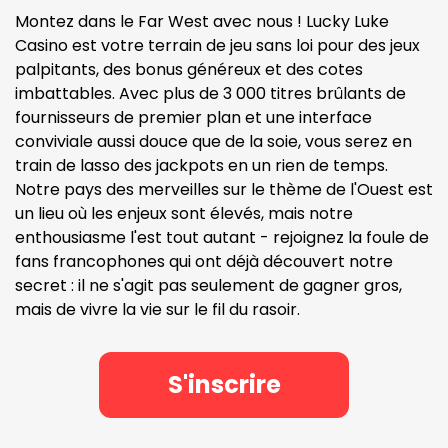
Montez dans le Far West avec nous ! Lucky Luke
Casino est votre terrain de jeu sans loi pour des jeux
palpitants, des bonus généreux et des cotes
imbattables. Avec plus de 3 000 titres brûlants de
fournisseurs de premier plan et une interface
conviviale aussi douce que de la soie, vous serez en
train de lasso des jackpots en un rien de temps.
Notre pays des merveilles sur le thème de l'Ouest est
un lieu où les enjeux sont élevés, mais notre
enthousiasme l'est tout autant - rejoignez la foule de
fans francophones qui ont déjà découvert notre
secret : il ne s'agit pas seulement de gagner gros,
mais de vivre la vie sur le fil du rasoir.
S'inscrire