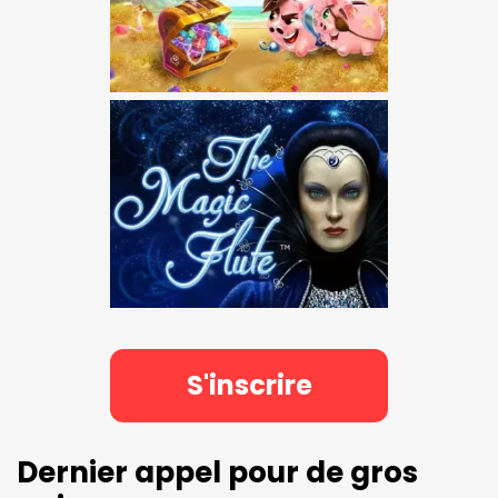
S'inscrire
Dernier appel pour de gros