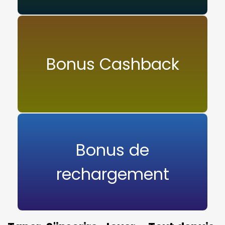
Bonus Cashback
Bonus de
rechargement