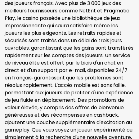
des joueurs français. Avec plus de 3 000 jeux des
meilleurs fournisseurs comme NetEnt et Pragmatic
Play, le casino possède une bibliothèque de jeux
impressionnante qui saura satisfaire même les
joueurs les plus exigeants. Les retraits rapides et
sécurisés sont traités dans un délai de trois jours
ouvrables, garantissant que les gains sont transférés
rapidement sur les comptes des joueurs. Un service
de niveau élite est offert par le biais d'un chat en
direct et d'un support par e-mail, disponibles 24/7
en français, garantissant que les problèmes sont
résolus rapidement. L'accès mobile est sans faille,
permettant aux joueurs de profiter d'une expérience
de jeu fluide en déplacement. Des promotions de
valeur élevée, y compris des offres de bienvenue
généreuses et des récompenses en cashback,
ajoutent une couche supplémentaire d'excitation au
gameplay. Que vous soyez un joueur expérimenté ou
simplement à la recherche d'une nouvelle aventure,