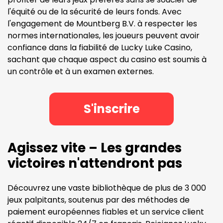
l'équité ou de la sécurité de leurs fonds. Avec
l'engagement de Mountberg B.V. à respecter les
normes internationales, les joueurs peuvent avoir
confiance dans la fiabilité de Lucky Luke Casino,
sachant que chaque aspect du casino est soumis à
un contrôle et à un examen externes.
S'inscrire
Agissez vite – Les grandes
victoires n'attendront pas
Découvrez une vaste bibliothèque de plus de 3 000
jeux palpitants, soutenus par des méthodes de
paiement européennes fiables et un service client