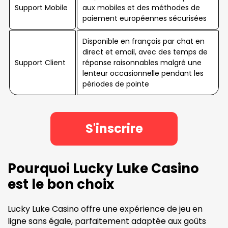
Support Mobile
aux mobiles et des méthodes de
paiement européennes sécurisées
Disponible en français par chat en
direct et email, avec des temps de
Support Client
réponse raisonnables malgré une
lenteur occasionnelle pendant les
périodes de pointe
S'inscrire
Pourquoi Lucky Luke Casino
est le bon choix
Lucky Luke Casino offre une expérience de jeu en
ligne sans égale, parfaitement adaptée aux goûts